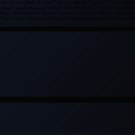
رة خلفية - حرارة كراسي الملاحظات: إيرباق الاستيرنق فقط تم تبديله م
on, extremely clean Recent work done: new tires (2026) + brake pads 
· Rear curtain · Heated seats Notes: Steering airbag replaced with a 